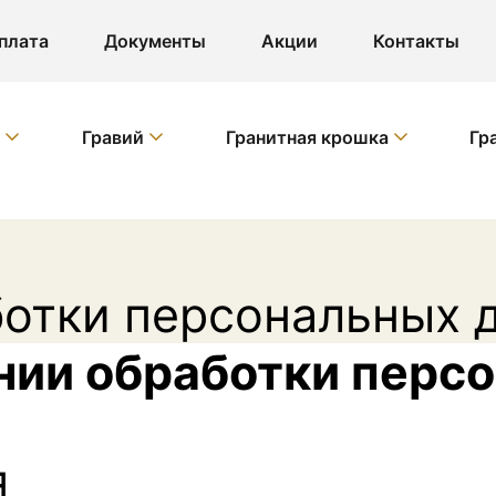
плата
Документы
Акции
Контакты
т
Гравий
Гранитная крошка
Гр
ботки персональных 
нии обработки перс
я