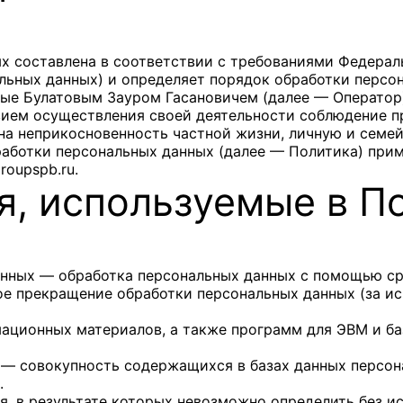
 составлена в соответствии с требованиями Федеральн
альных данных) и определяет порядок обработки персо
мые
Булатовым Зауром Гасановичем
(далее — Оператор
овием осуществления своей деятельности соблюдение п
 на неприкосновенность частной жизни, личную и семей
работки персональных данных (далее — Политика) при
groupspb.ru
.
я, используемые в П
данных — обработка персональных данных с помощью ср
е прекращение обработки персональных данных (за ис
мационных материалов, а также программ для ЭВМ и ба
 — совокупность содержащихся в базах данных персон
.
я, в результате которых невозможно определить без 